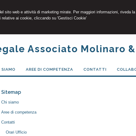
 del sito web e attività di marketing mirate. Per maggiori informazioni, riveda la
 relative ai cookie, cliccando su 'Gestisci Cookie'
egale Associato Molinaro &
I SIAMO
AREE DI COMPETENZA
CONTATTI
COLLABO
Sitemap
Chi siamo
Aree di competenza
Contatti
Orari Ufficio