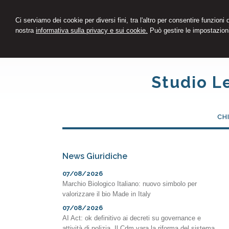
Ci serviamo dei cookie per diversi fini, tra l'altro per consentire funzioni
nostra
informativa sulla privacy e sui cookie.
Può gestire le impostazioni
Studio L
CH
News Giuridiche
07/08/2026
Marchio Biologico Italiano: nuovo simbolo per
valorizzare il bio Made in Italy
07/08/2026
AI Act: ok definitivo ai decreti su governance e
attività di polizia. Il Cdm vara la riforma del sistema